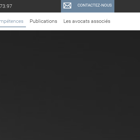
CONTACTEZ-NOUS
.73.97
mpétences
Publications
Les avocats associés