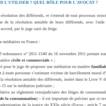
D L'UTILISER ? QUEL RÔLE POUR L'AVOCAT ?
ésolution des différends, et s'entend de tout processus struct
 de la résolution amiable de leurs différends, avec l'aide d
accord, par le juge saisi du litige.
la médiation en France :
 l’ordonnance n° 2011-1540 du 16 novembre 2011 portant tra
matière
civile et commerciale
» ;
ité pour le juge de proposer une médiation en matière
familial
nt à toute personne s’estimant victime de harcèlement moral d
 la résolution amiable des différends, inséré dans le Livre V 
-15 sur la médiation judiciaire ;
tive au règlement extrajudiciaire des litiges de consommati
de la consommation
) – il est important de préciser que ce te
nisation de la justice du XXIe siècle (Focus : article 7 qui 